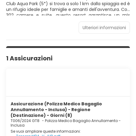
Club Aqua Park (5*) si trova a solo 1 km dalla spiaggia ed è
un rifugio ideale per famiglie e amanti dell'avventura. Con
302 camere e suite, questo resort garantisce un mix
armonioso di relax e divertimento. Con una straordinaria
selezione di 10 scivoli acquatici per adulti e 12 pensati per
Ulteriori informazioni
bambini, il resort infonde gioia ed euforia ad ogni
esperienza, rendendola indimenticabile. Immergetevi in
questa dinamica fusione di comfort e avventura al
Charmillion Aqua Park.
1 Assicurazioni
Assicurazione (Polizza Medico Bagaglio
Annullamento - Inclusa) - Regione
(Destinazione) - Giorni (8)
T006/2024 GT8
-
Polizza Medico Bagaglio Annullamento -
Inclusa
Se vuoi ampliare queste informazioni: