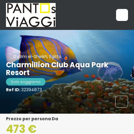
Sharm el-Sheikh, Egitto
Charmillion Club Aqua Park
Resort
Solo soggiorno
Ref ID:
32394873
Prezzo per persona Da
473 €