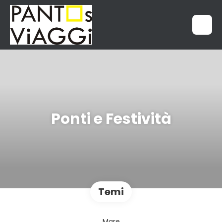
Ponti e Festività
Temi
Mare