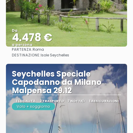
Da
4.478 €
a persona
PARTENZA:
Roma
Vedere
DESTINAZIONE:
Isole Seychelles
Seychelles Speciale
Capodanno da Milano
Malpensa 29.12
1 LOCALITÀ
2 TRASPORTO
7 NOTTE/I
1 ASSICURAZIONI
Volo + soggiorno