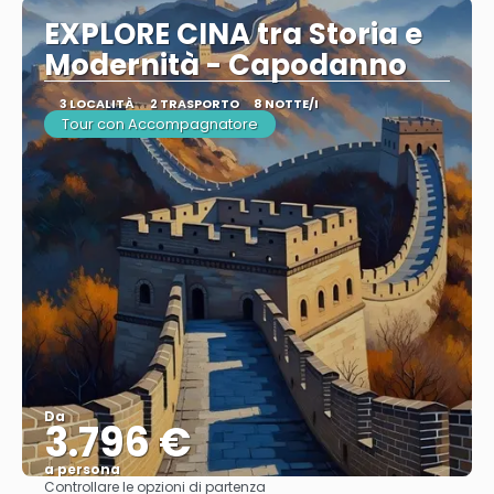
EXPLORE CINA tra Storia e
Modernità - Capodanno
3 LOCALITÀ
2 TRASPORTO
8 NOTTE/I
Tour con Accompagnatore
Da
3.796 €
a persona
Controllare le opzioni di partenza