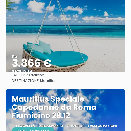
Da
3.866 €
a persona
PARTENZA:
Milano
Vedere
DESTINAZIONE:
Mauritius
Mauritius Speciale
Capodanno da Roma
Fiumicino 28.12
1 LOCALITÀ
2 TRASPORTO
7 NOTTE/I
1 ASSICURAZIONI