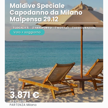
Maldive Speciale
Capodanno da Milano
Malpensa 29.12
1 LOCALITÀ
2 TRASPORTO
7 NOTTE/I
1 ASSICURAZIONI
Volo + soggiorno
Da
3.871 €
a persona
PARTENZA:
Milano
Vedere