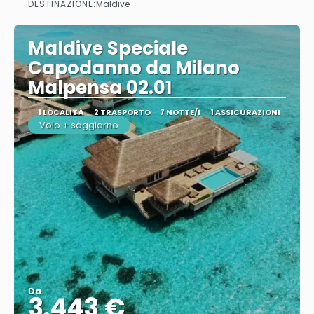
DESTINAZIONE:
Maldive
Maldive Speciale
Capodanno da Milano
Malpensa 02.01
1 LOCALITÀ
2 TRASPORTO
7 NOTTE/I
1 ASSICURAZIONI
Volo + soggiorno
Da
3.443 €