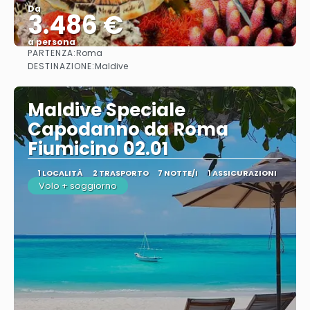
Da
3.486 €
a persona
PARTENZA:
Roma
Vedere
DESTINAZIONE:
Maldive
Maldive Speciale
Capodanno da Roma
Fiumicino 02.01
1 LOCALITÀ
2 TRASPORTO
7 NOTTE/I
1 ASSICURAZIONI
Volo + soggiorno