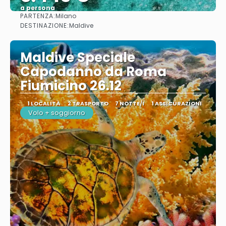
a persona
PARTENZA:
Milano
Vedere
DESTINAZIONE:
Maldive
Maldive Speciale
Capodanno da Roma
Fiumicino 26.12
1 LOCALITÀ
2 TRASPORTO
7 NOTTE/I
1 ASSICURAZIONI
Volo + soggiorno