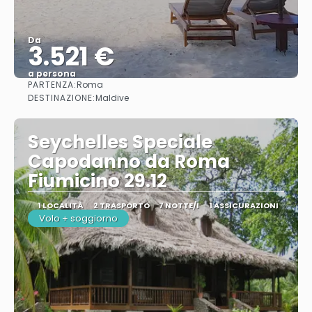
Da
3.521 €
a persona
PARTENZA:
Roma
Vedere
DESTINAZIONE:
Maldive
Seychelles Speciale
Capodanno da Roma
Fiumicino 29.12
1 LOCALITÀ
2 TRASPORTO
7 NOTTE/I
1 ASSICURAZIONI
Volo + soggiorno