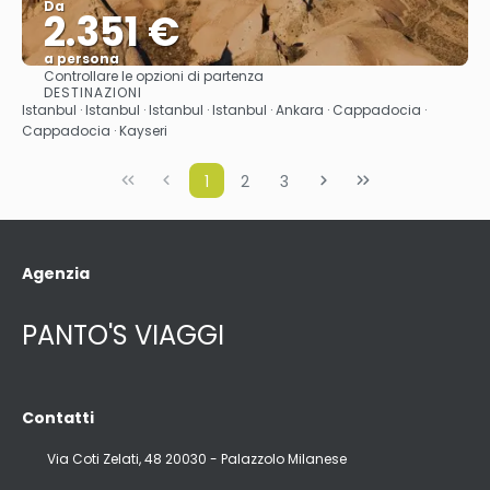
Da
2.351 €
a persona
Controllare le opzioni di partenza
Vedere
DESTINAZIONI
Istanbul · Istanbul · Istanbul · Istanbul · Ankara · Cappadocia ·
Cappadocia · Kayseri
1
2
3
Agenzia
PANTO'S VIAGGI
Contatti
Via Coti Zelati, 48 20030 - Palazzolo Milanese