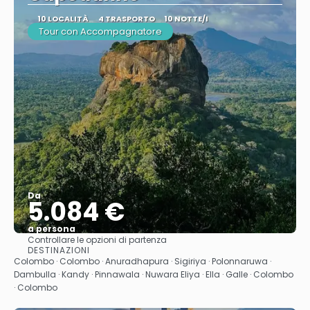
10 LOCALITÀ
4 TRASPORTO
10 NOTTE/I
Tour con Accompagnatore
Da
5.084 €
a persona
Controllare le opzioni di partenza
Vedere
DESTINAZIONI
Colombo · Colombo · Anuradhapura · Sigiriya · Polonnaruwa ·
Dambulla · Kandy · Pinnawala · Nuwara Eliya · Ella · Galle · Colombo
· Colombo