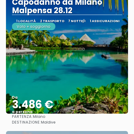
Capodanno da Milano
Malpensa 28.12
1 LOCALITÀ
2 TRASPORTO
7 NOTTE/I
1 ASSICURAZIONI
Volo + soggiorno
Da
3.486 €
a persona
PARTENZA:
Milano
Vedere
DESTINAZIONE:
Maldive