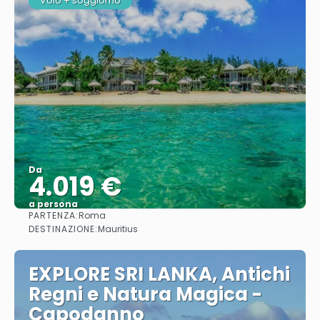
Volo + soggiorno
Da
4.019 €
a persona
PARTENZA:
Roma
Vedere
DESTINAZIONE:
Mauritius
EXPLORE SRI LANKA, Antichi
Regni e Natura Magica -
Capodanno