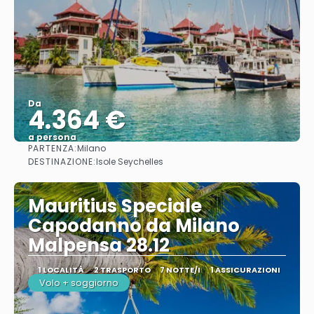
Da
4.364 €
a persona
PARTENZA:
Milano
Vedere
DESTINAZIONE:
Isole Seychelles
Mauritius Speciale
Capodanno da Milano
Malpensa 28.12
1 LOCALITÀ
2 TRASPORTO
7 NOTTE/I
1 ASSICURAZIONI
Volo + soggiorno